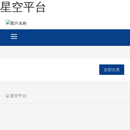
星空平台
全部分类
星空平台